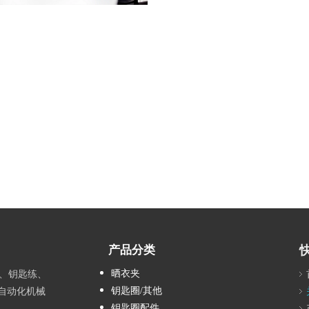
产品分类
晒衣夹
、钥匙练、
钥匙圈/其他
全自动化机械
钥匙圈配件